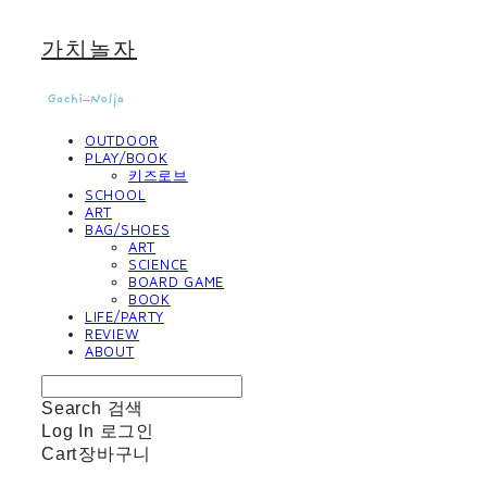
가치놀자
OUTDOOR
PLAY/BOOK
키즈로브
SCHOOL
ART
BAG/SHOES
ART
SCIENCE
BOARD GAME
BOOK
LIFE/PARTY
REVIEW
ABOUT
Search
검색
Log In
로그인
Cart
장바구니