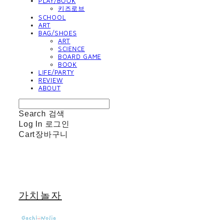
PLAY/BOOK
키즈로브
SCHOOL
ART
BAG/SHOES
ART
SCIENCE
BOARD GAME
BOOK
LIFE/PARTY
REVIEW
ABOUT
Search
검색
Log In
로그인
Cart
장바구니
가치놀자