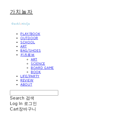
가치놀자
PLAY/BOOK
OUTDOOR
SCHOOL
ART
BAG/SHOES
키즈로브
ART
SCIENCE
BOARD GAME
BOOK
LIFE/PARTY
REVIEW
ABOUT
Search
검색
Log In
로그인
Cart
장바구니