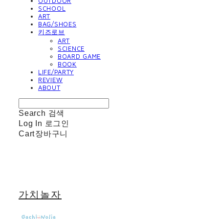
OUTDOOR
SCHOOL
ART
BAG/SHOES
키즈로브
ART
SCIENCE
BOARD GAME
BOOK
LIFE/PARTY
REVIEW
ABOUT
Search
검색
Log In
로그인
Cart
장바구니
가치놀자