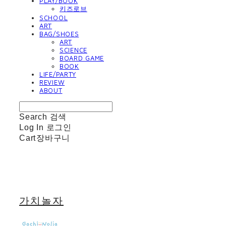
PLAY/BOOK
키즈로브
SCHOOL
ART
BAG/SHOES
ART
SCIENCE
BOARD GAME
BOOK
LIFE/PARTY
REVIEW
ABOUT
Search
검색
Log In
로그인
Cart
장바구니
가치놀자