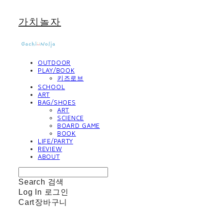
가치놀자
OUTDOOR
PLAY/BOOK
키즈로브
SCHOOL
ART
BAG/SHOES
ART
SCIENCE
BOARD GAME
BOOK
LIFE/PARTY
REVIEW
ABOUT
Search
검색
Log In
로그인
Cart
장바구니