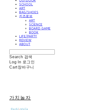
OUTDOOR
SCHOOL
ART
BAG/SHOES
키즈로브
ART
SCIENCE
BOARD GAME
BOOK
LIFE/PARTY
REVIEW
ABOUT
Search
검색
Log In
로그인
Cart
장바구니
가치놀자