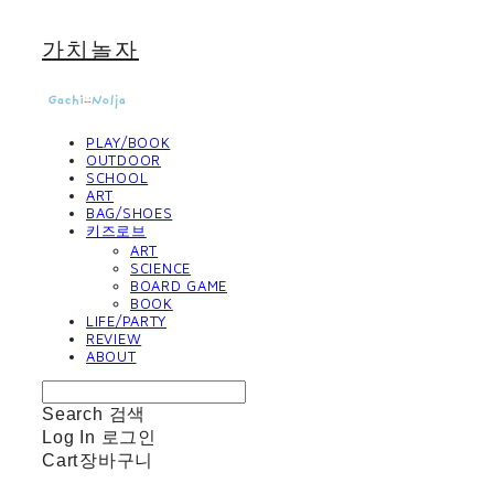
가치놀자
PLAY/BOOK
OUTDOOR
SCHOOL
ART
BAG/SHOES
키즈로브
ART
SCIENCE
BOARD GAME
BOOK
LIFE/PARTY
REVIEW
ABOUT
Search
검색
Log In
로그인
Cart
장바구니