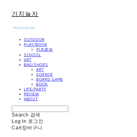
가치놀자
OUTDOOR
PLAY/BOOK
키즈로브
SCHOOL
ART
BAG/SHOES
ART
SCIENCE
BOARD GAME
BOOK
LIFE/PARTY
REVIEW
ABOUT
Search
검색
Log In
로그인
Cart
장바구니