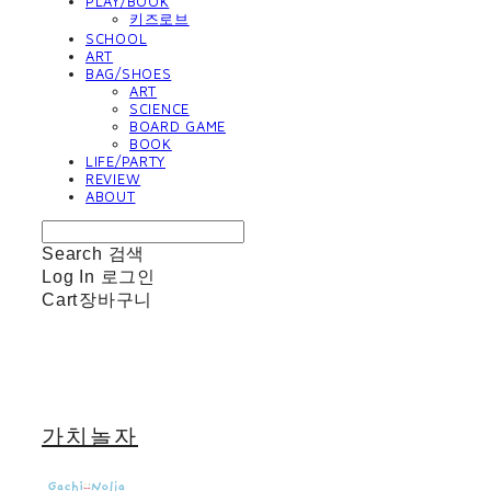
PLAY/BOOK
키즈로브
SCHOOL
ART
BAG/SHOES
ART
SCIENCE
BOARD GAME
BOOK
LIFE/PARTY
REVIEW
ABOUT
Search
검색
Log In
로그인
Cart
장바구니
가치놀자