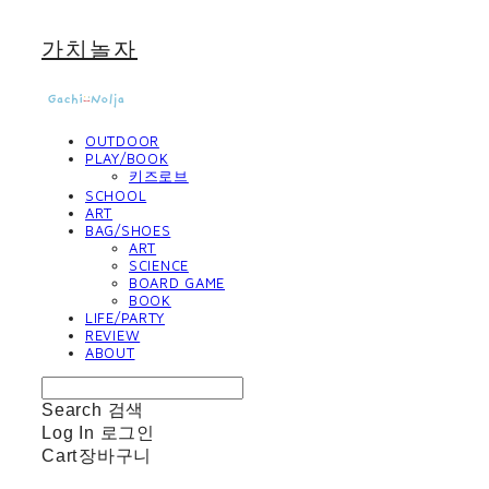
가치놀자
OUTDOOR
PLAY/BOOK
키즈로브
SCHOOL
ART
BAG/SHOES
ART
SCIENCE
BOARD GAME
BOOK
LIFE/PARTY
REVIEW
ABOUT
Search
검색
Log In
로그인
Cart
장바구니