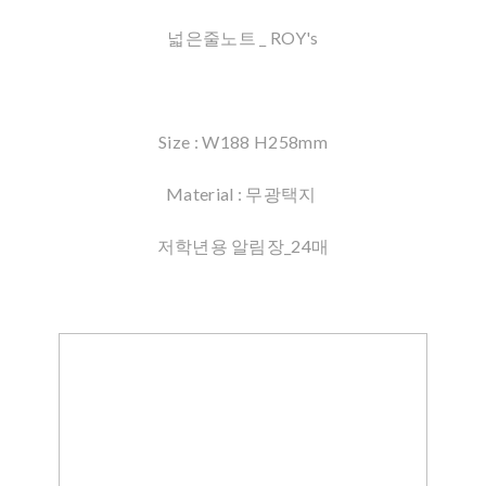
넓은줄노트 _ ROY's
Size : W188 H258mm
Material : 무광택지
저학년용 알림장_24매