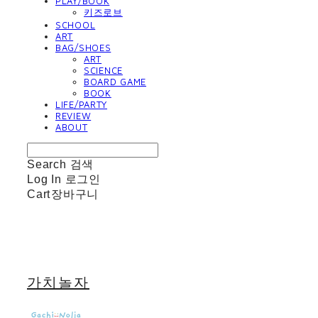
PLAY/BOOK
키즈로브
SCHOOL
ART
BAG/SHOES
ART
SCIENCE
BOARD GAME
BOOK
LIFE/PARTY
REVIEW
ABOUT
Search
검색
Log In
로그인
Cart
장바구니
가치놀자