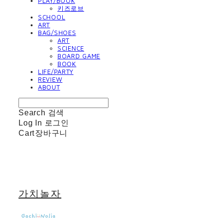
PLAY/BOOK
키즈로브
SCHOOL
ART
BAG/SHOES
ART
SCIENCE
BOARD GAME
BOOK
LIFE/PARTY
REVIEW
ABOUT
Search
검색
Log In
로그인
Cart
장바구니
가치놀자