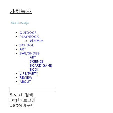
가치놀자
OUTDOOR
PLAY/BOOK
키즈로브
SCHOOL
ART
BAG/SHOES
ART
SCIENCE
BOARD GAME
BOOK
LIFE/PARTY
REVIEW
ABOUT
Search
검색
Log In
로그인
Cart
장바구니