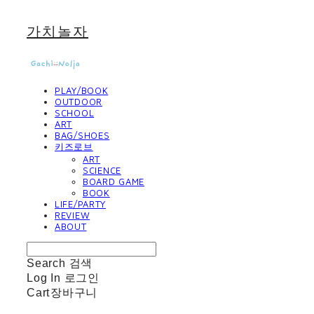
가치놀자
PLAY/BOOK
OUTDOOR
SCHOOL
ART
BAG/SHOES
키즈로브
ART
SCIENCE
BOARD GAME
BOOK
LIFE/PARTY
REVIEW
ABOUT
Search
검색
Log In
로그인
Cart
장바구니