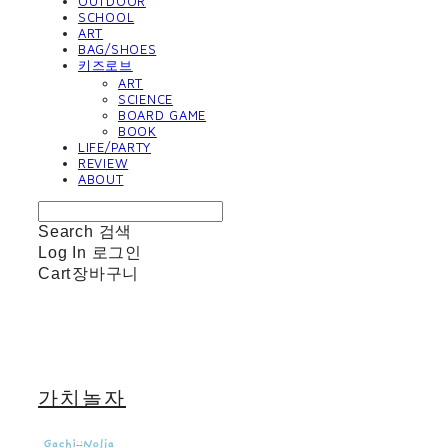
OUTDOOR
SCHOOL
ART
BAG/SHOES
키즈로브
ART
SCIENCE
BOARD GAME
BOOK
LIFE/PARTY
REVIEW
ABOUT
Search
검색
Log In
로그인
Cart
장바구니
가치놀자