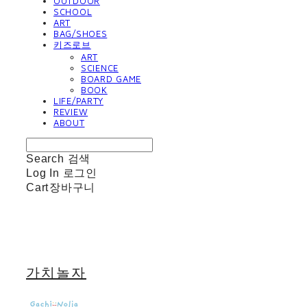
OUTDOOR
SCHOOL
ART
BAG/SHOES
키즈로브
ART
SCIENCE
BOARD GAME
BOOK
LIFE/PARTY
REVIEW
ABOUT
Search
검색
Log In
로그인
Cart
장바구니
가치놀자