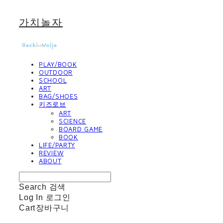
가치놀자
PLAY/BOOK
OUTDOOR
SCHOOL
ART
BAG/SHOES
키즈로브
ART
SCIENCE
BOARD GAME
BOOK
LIFE/PARTY
REVIEW
ABOUT
Search
검색
Log In
로그인
Cart
장바구니