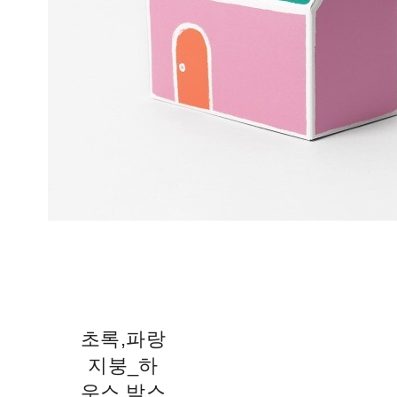
초록,파랑
지붕_하
우스 박스