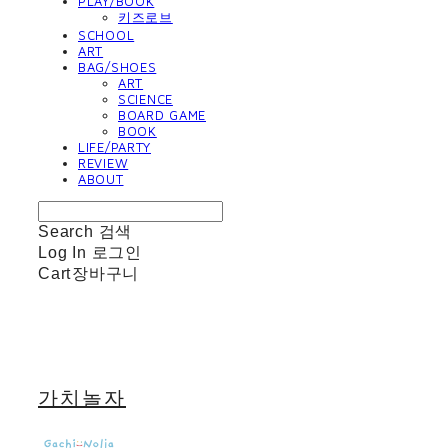
PLAY/BOOK
키즈로브
SCHOOL
ART
BAG/SHOES
ART
SCIENCE
BOARD GAME
BOOK
LIFE/PARTY
REVIEW
ABOUT
Search
검색
Log In
로그인
Cart
장바구니
가치놀자