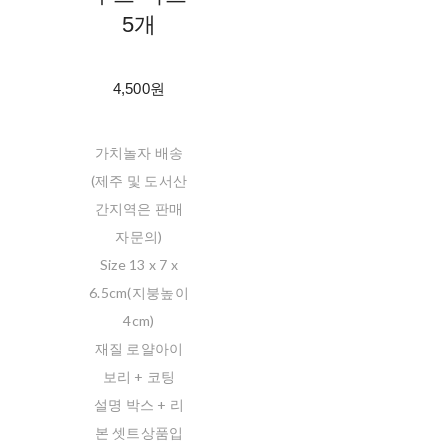
5개
4,500원
가치놀자 배송
(제주 및 도서산
간지역은 판매
자문의)
Size 13 x 7 x
6.5cm(지붕높이
4cm)
재질 로얄아이
보리 + 코팅
설명 박스 + 리
본 셋트상품입