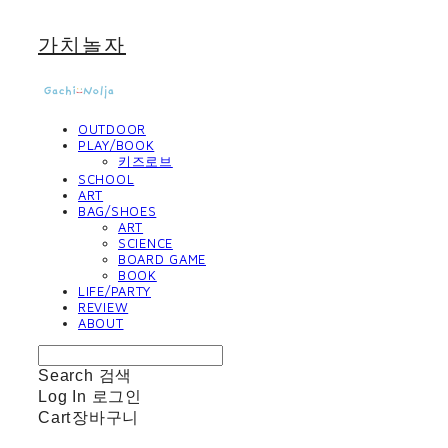
가치놀자
OUTDOOR
PLAY/BOOK
키즈로브
SCHOOL
ART
BAG/SHOES
ART
SCIENCE
BOARD GAME
BOOK
LIFE/PARTY
REVIEW
ABOUT
Search
검색
Log In
로그인
Cart
장바구니