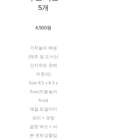
5개
4,500원
가치놀자 배송
(제주 및 도서산
간지역은 판매
자문의)
Size 8.5 x 8.5 x
9cm(지붕높이
4cm)
재질 로얄아이
보리 + 코팅
설명 박스 + 리
본 셋트상품입