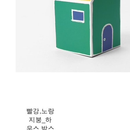
빨강,노랑
지붕_하
우스 박스