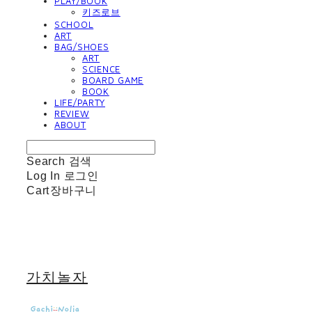
PLAY/BOOK
키즈로브
SCHOOL
ART
BAG/SHOES
ART
SCIENCE
BOARD GAME
BOOK
LIFE/PARTY
REVIEW
ABOUT
Search
검색
Log In
로그인
Cart
장바구니
가치놀자