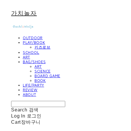
가치놀자
OUTDOOR
PLAY/BOOK
키즈로브
SCHOOL
ART
BAG/SHOES
ART
SCIENCE
BOARD GAME
BOOK
LIFE/PARTY
REVIEW
ABOUT
Search
검색
Log In
로그인
Cart
장바구니