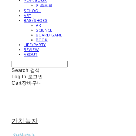
PLAY/BOOK
키즈로브
SCHOOL
ART
BAG/SHOES
ART
SCIENCE
BOARD GAME
BOOK
LIFE/PARTY
REVIEW
ABOUT
Search
검색
Log In
로그인
Cart
장바구니
가치놀자