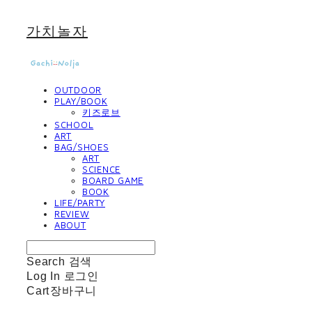
가치놀자
OUTDOOR
PLAY/BOOK
키즈로브
SCHOOL
ART
BAG/SHOES
ART
SCIENCE
BOARD GAME
BOOK
LIFE/PARTY
REVIEW
ABOUT
Search
검색
Log In
로그인
Cart
장바구니