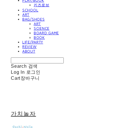
PLAY/BOOK
키즈로브
SCHOOL
ART
BAG/SHOES
ART
SCIENCE
BOARD GAME
BOOK
LIFE/PARTY
REVIEW
ABOUT
Search
검색
Log In
로그인
Cart
장바구니
가치놀자