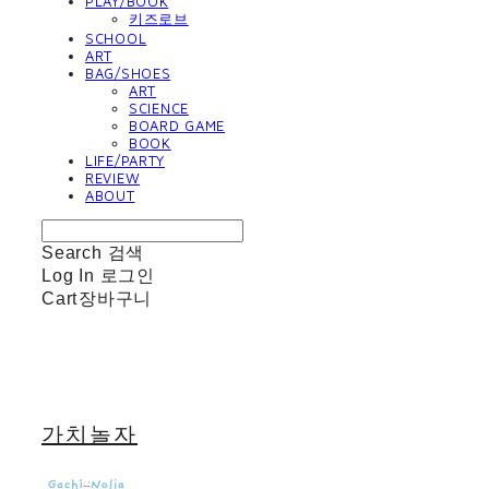
PLAY/BOOK
키즈로브
SCHOOL
ART
BAG/SHOES
ART
SCIENCE
BOARD GAME
BOOK
LIFE/PARTY
REVIEW
ABOUT
Search
검색
Log In
로그인
Cart
장바구니
가치놀자