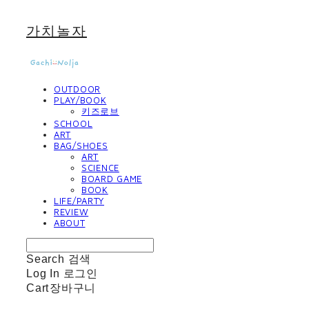
가치놀자
OUTDOOR
PLAY/BOOK
키즈로브
SCHOOL
ART
BAG/SHOES
ART
SCIENCE
BOARD GAME
BOOK
LIFE/PARTY
REVIEW
ABOUT
Search
검색
Log In
로그인
Cart
장바구니