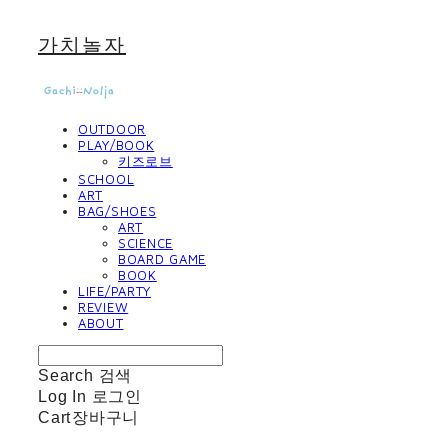
가치놀자
OUTDOOR
PLAY/BOOK
키즈로브
SCHOOL
ART
BAG/SHOES
ART
SCIENCE
BOARD GAME
BOOK
LIFE/PARTY
REVIEW
ABOUT
Search
검색
Log In
로그인
Cart
장바구니