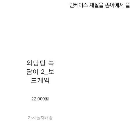
와당탕 속
담이 2_보
드게임
22,000원
가치놀자배송