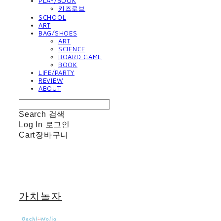
PLAY/BOOK
키즈로브
SCHOOL
ART
BAG/SHOES
ART
SCIENCE
BOARD GAME
BOOK
LIFE/PARTY
REVIEW
ABOUT
Search
검색
Log In
로그인
Cart
장바구니
가치놀자