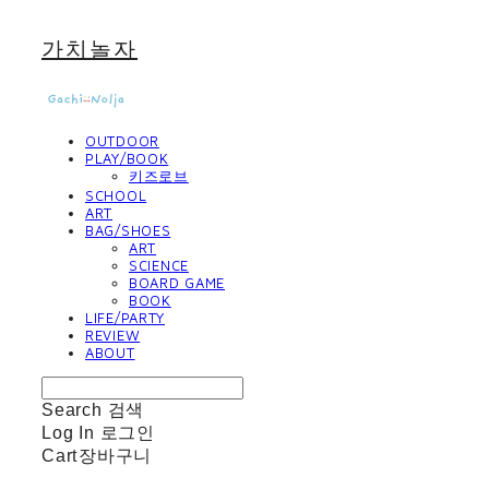
가치놀자
OUTDOOR
PLAY/BOOK
키즈로브
SCHOOL
ART
BAG/SHOES
ART
SCIENCE
BOARD GAME
BOOK
LIFE/PARTY
REVIEW
ABOUT
Search
검색
Log In
로그인
Cart
장바구니