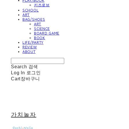
PLAY/BOOK
키즈로브
SCHOOL
ART
BAG/SHOES
ART
SCIENCE
BOARD GAME
BOOK
LIFE/PARTY
REVIEW
ABOUT
Search
검색
Log In
로그인
Cart
장바구니
가치놀자