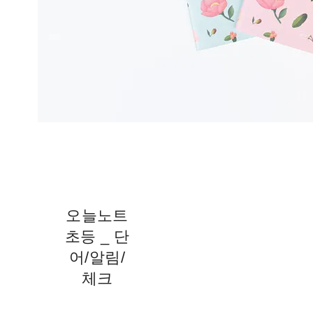
오늘노트
초등 _ 단
어/알림/
체크