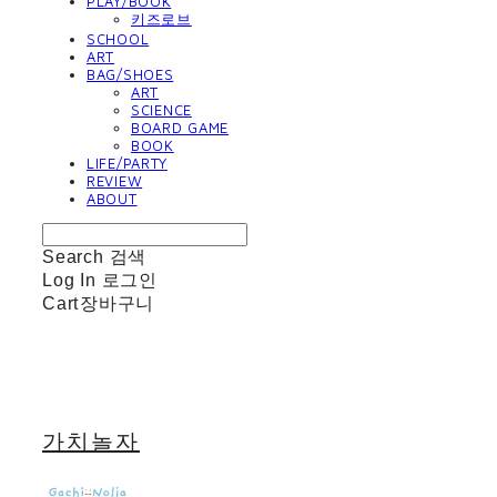
PLAY/BOOK
키즈로브
SCHOOL
ART
BAG/SHOES
ART
SCIENCE
BOARD GAME
BOOK
LIFE/PARTY
REVIEW
ABOUT
Search
검색
Log In
로그인
Cart
장바구니
가치놀자