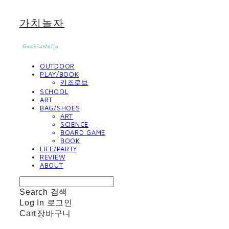
가치놀자
OUTDOOR
PLAY/BOOK
키즈로브
SCHOOL
ART
BAG/SHOES
ART
SCIENCE
BOARD GAME
BOOK
LIFE/PARTY
REVIEW
ABOUT
Search
검색
Log In
로그인
Cart
장바구니