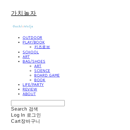
가치놀자
OUTDOOR
PLAY/BOOK
키즈로브
SCHOOL
ART
BAG/SHOES
ART
SCIENCE
BOARD GAME
BOOK
LIFE/PARTY
REVIEW
ABOUT
Search
검색
Log In
로그인
Cart
장바구니