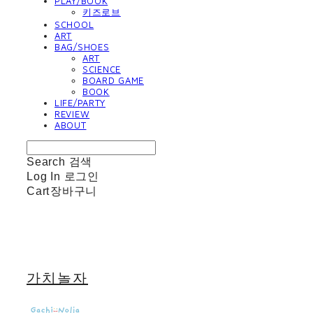
PLAY/BOOK
키즈로브
SCHOOL
ART
BAG/SHOES
ART
SCIENCE
BOARD GAME
BOOK
LIFE/PARTY
REVIEW
ABOUT
Search
검색
Log In
로그인
Cart
장바구니
가치놀자